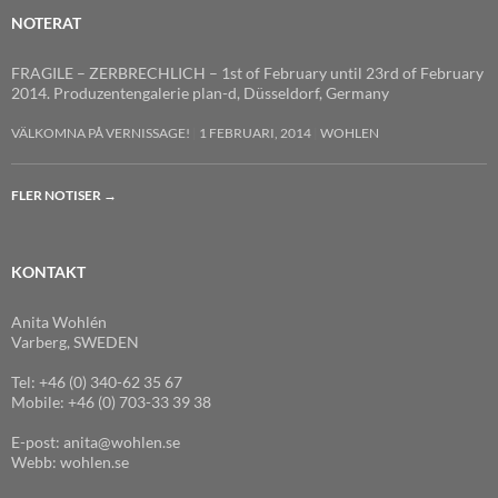
NOTERAT
FRAGILE – ZERBRECHLICH – 1st of February until 23rd of February
2014. Produzentengalerie plan-d, Düsseldorf, Germany
VÄLKOMNA PÅ VERNISSAGE!
1 FEBRUARI, 2014
WOHLEN
FLER NOTISER
→
KONTAKT
Anita Wohlén
Varberg, SWEDEN
Tel: +46 (0) 340-62 35 67
Mobile: +46 (0) 703-33 39 38
E-post: anita@wohlen.se
Webb: wohlen.se