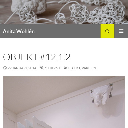
Hoppa
till
innehåll
Sök
Anita Wohlén
PRIMÄR
MENY
OBJEKT #12 1.2
27 JANUARI, 2014
500 × 750
OBJEKT, VARBERG