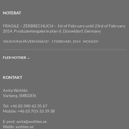
NOTERAT
FRAGILE – ZERBRECHLICH – 1st of February until 23rd of February
2014. Produzentengalerie plan-d, Düsseldorf, Germany
VÄLKOMNA PÅ VERNISSAGE!
1 FEBRUARI, 2014
WOHLEN
FLER NOTISER
→
KONTAKT
Anita Wohlén
Varberg, SWEDEN
Tel: +46 (0) 340-62 35 67
Mobile: +46 (0) 703-33 39 38
E-post: anita@wohlen.se
Webb: wohlen.se